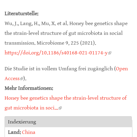
Literaturstelle:
Wu, J., Lang, H., Mu, X. et al. Honey bee genetics shape
the strain-level structure of gut microbiota in social
transmission. Microbiome 9, 225 (2021).
https://doi.org/10.1186/s40168-021-01174-y
(link is
external)
Die Studie ist in vollem Umfang frei zugänglich (
Open
Access
(link is external)
).
Mehr Informationen:
Honey bee genetics shape the strain-level structure of
gut microbiota in soci...
(link is external)
Indexierung
Land:
China