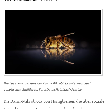
Die Zusammensetzung der Darm-Mikrobiota unterliegt auch
genetischen Einflüssen. Foto: David Hablützel/Pixabay
Die Darm-Mikrobiota von Honigbienen, die über soziale