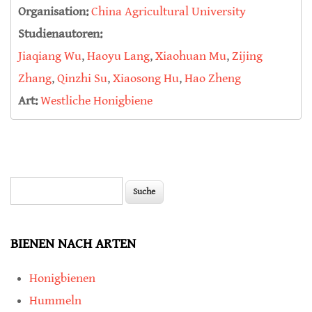
Organisation:
China Agricultural University
Studienautoren:
Jiaqiang Wu
,
Haoyu Lang
,
Xiaohuan Mu
,
Zijing
Zhang
,
Qinzhi Su
,
Xiaosong Hu
,
Hao Zheng
Art:
Westliche Honigbiene
Suche
Suchformular
BIENEN NACH ARTEN
Honigbienen
Hummeln