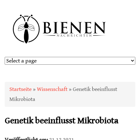
Sie sind hier
Startseite
»
Wissenschaft
» Genetik beeinflusst
Mikrobiota
Genetik beeinflusst Mikrobiota
Veröffentlicht am:
21.12.2021