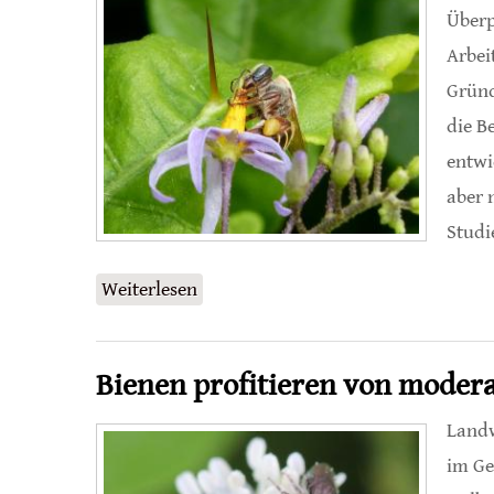
Überp
Arbei
Gründ
die B
entwi
aber 
Studi
Weiterlesen
über Selbstbestimmt zur Königin
Bienen profitieren von moder
Landw
im Ge