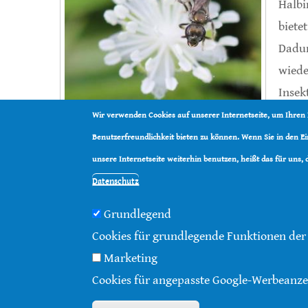
Halbi
biete
Dadur
wiede
Insek
sind.
Wir verwenden Cookies auf unserer Internetseite, um Ihren
Benutzerfreundlichkeit bieten zu können. Wenn Sie in den 
Weiterlesen
über Bienen profitieren von moder
unsere Internetseite weiterhin benutzen, heißt das für uns,
Datenschutz
Grundlegend
Cookies für grundlegende Funktionen der
© 2016 - 2026 |
Über diese Seite
|
Impressum
|
Da
Marketing
Cookies für angepasste Google-Werbeanze