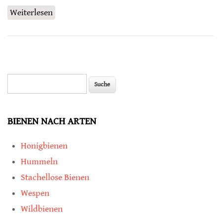
Weiterlesen
über Gängige Insektizide sind für Bienen
immer schädlich
Suche
Suchformular
BIENEN NACH ARTEN
Honigbienen
Hummeln
Stachellose Bienen
Wespen
Wildbienen