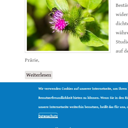
Bestä
wider
dicht
währe
Studi
auf d
Prärie.
Weiterlesen
über Bestäuber verhalten sich komp
Wir verwenden Cookies auf unserer Internetseite, um Ihren
Benutzerfreundlichkeit bieten zu können. Wenn Sie in den 
unsere Internetseite weiterhin benutzen, heißt das für uns,
Datenschutz