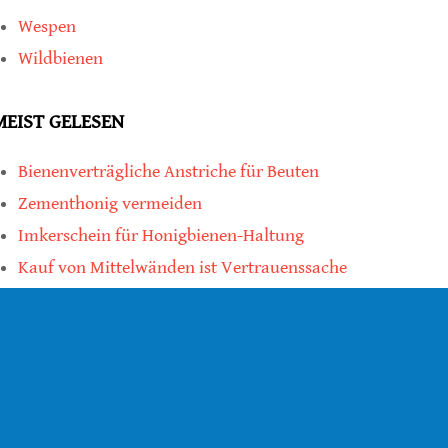
Wespen
Wildbienen
MEIST GELESEN
Bienenverträgliche Anstriche für Beuten
Zementhonig vermeiden
Imkerschein für Honigbienen-Haltung
Kauf von Mittelwänden ist Vertrauenssache
teilen
teilen