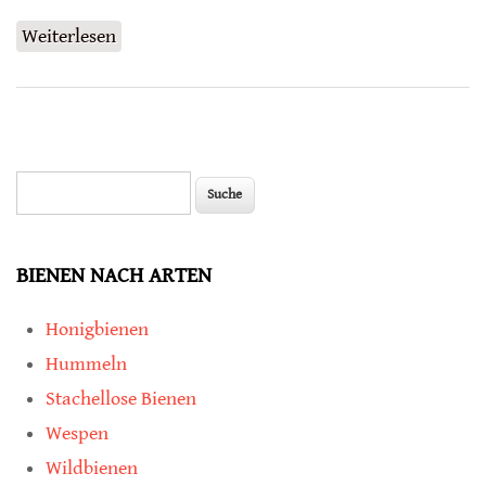
Weiterlesen
über Gelée royale programmiert
Stammzellen bei Säugetieren
Suche
Suchformular
BIENEN NACH ARTEN
Honigbienen
Hummeln
Stachellose Bienen
Wespen
Wildbienen