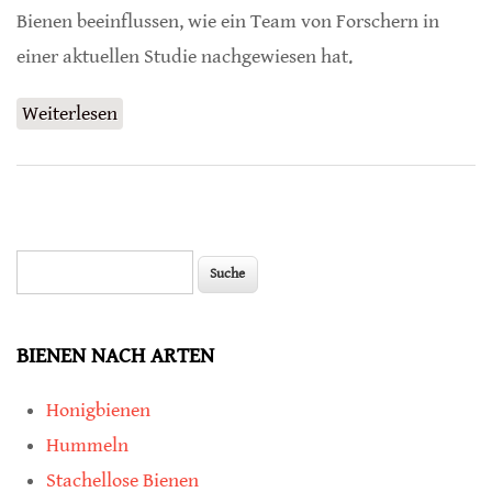
Bienen beeinflussen, wie ein Team von Forschern in
einer aktuellen Studie nachgewiesen hat.
Weiterlesen
über Fungizid beeinflusst Fortpflanzung
Suche
Suchformular
BIENEN NACH ARTEN
Honigbienen
Hummeln
Stachellose Bienen