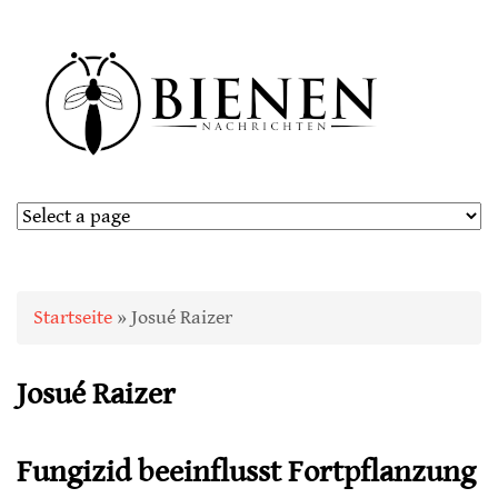
Sie sind hier
Startseite
» Josué Raizer
Josué Raizer
Fungizid beeinflusst Fortpflanzung