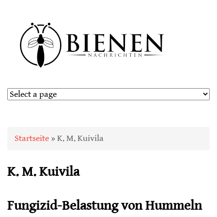
Sie sind hier
Startseite
» K. M. Kuivila
K. M. Kuivila
Fungizid-Belastung von Hummeln