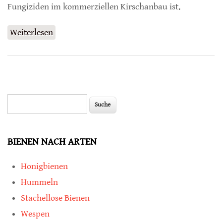
Fungiziden im kommerziellen Kirschanbau ist.
Weiterlesen
über Fungizid-Belastung von Hummeln im
Kirschanbau
Suche
Suchformular
BIENEN NACH ARTEN
Honigbienen
Hummeln
Stachellose Bienen
Wespen