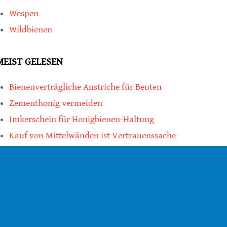
Wespen
Wildbienen
MEIST GELESEN
Bienenverträgliche Anstriche für Beuten
Zementhonig vermeiden
Imkerschein für Honigbienen-Haltung
Kauf von Mittelwänden ist Vertrauenssache
teilen
teilen