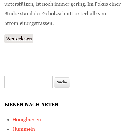
unterstützen, ist noch immer gering. Im Fokus einer
Studie stand der Gehölzschnitt unterhalb von
Stromleitungstrassen.
Weiterlesen
über Gehölzschnitt hilft seltenen Hummeln
Suche
Suchformular
BIENEN NACH ARTEN
Honigbienen
Hummeln