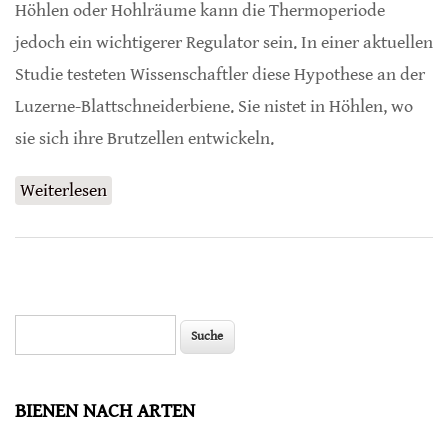
Höhlen oder Hohlräume kann die Thermoperiode
jedoch ein wichtigerer Regulator sein. In einer aktuellen
Studie testeten Wissenschaftler diese Hypothese an der
Luzerne-Blattschneiderbiene. Sie nistet in Höhlen, wo
sie sich ihre Brutzellen entwickeln.
Weiterlesen
über Licht oder Wärme - was reguliert die
Entwicklung vieler Wildbienenlarven?
Suche
Suchformular
BIENEN NACH ARTEN