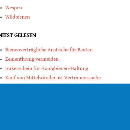
Wespen
Wildbienen
MEIST GELESEN
Bienenverträgliche Anstriche für Beuten
Zementhonig vermeiden
Imkerschein für Honigbienen-Haltung
Kauf von Mittelwänden ist Vertrauenssache
teilen
teilen