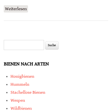
Weiterlesen
über Artenvielfalt nutzt der Landwirtschaft
Suche
Suchformular
BIENEN NACH ARTEN
Honigbienen
Hummeln
Stachellose Bienen
Wespen
Wildbienen