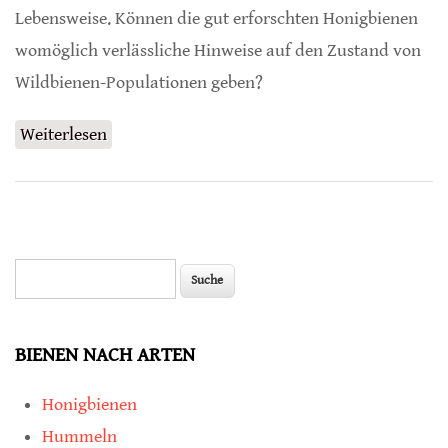
Lebensweise. Können die gut erforschten Honigbienen
womöglich verlässliche Hinweise auf den Zustand von
Wildbienen-Populationen geben?
Weiterlesen
über Geben Honigbienen Hinweise auf
Zustand von Wildbienen?
Suche
Suchformular
BIENEN NACH ARTEN
Honigbienen
Hummeln