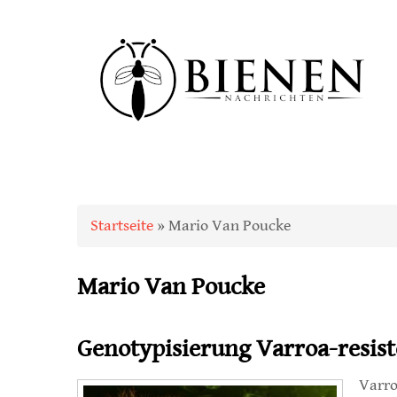
Sie sind hier
Startseite
» Mario Van Poucke
Mario Van Poucke
Genotypisierung Varroa-resis
Varro