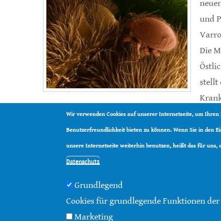
neuen
und P
Varro
Die M
Östli
stell
Krank
Westlichen Honigbiene dar.
Wir verwenden Cookies auf unserer Internetseite, um Ihren
Benutzerfreundlichkeit bieten zu können. Wenn Sie in den 
Weiterlesen
über DNA Varroa-resistenter Honigb
unsere Internetseite weiterhin benutzen, heißt das für uns,
Datenschutz
Grundlegend
Cookies für grundlegende Funktionen der
© 2016 - 2026 |
Über diese Seite
|
Impressum
|
Da
Marketing