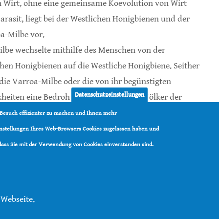
 Wirt, ohne eine gemeinsame Koevolution von Wirt
arasit, liegt bei der Westlichen Honigbienen und der
a-Milbe vor.
ilbe wechselte mithilfe des Menschen von der
chen Honigbienen auf die Westliche Honigbiene. Seither
t die Varroa-Milbe oder die von ihr begünstigten
Datenschutzeinstellungen
heiten eine Bedrohung für die meisten Völker der
 Besuch effizienter zu machen und Ihnen mehr
Einstellungen Ihres Web-Browsers Cookies zugelassen haben und
ienen entschlüsselt
 dass Sie mit der Verwendung von Cookies einverstanden sind.
 Webseite.
tenschutz
|
Kontakt
|
RSS