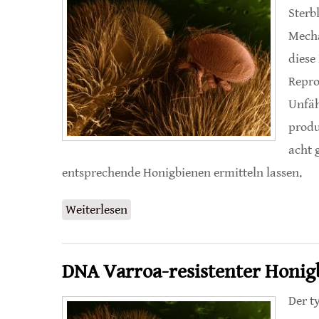
Sterb
Mecha
diese
Repro
Unfäh
produ
acht 
entsprechende Honigbienen ermitteln lassen.
Weiterlesen
über Genotypisierung Varroa-resist
DNA Varroa-resistenter Honigb
Der t