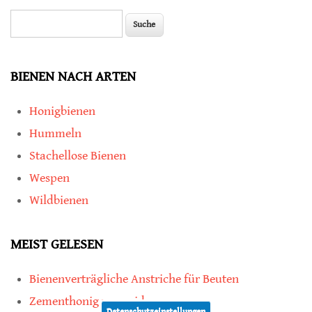
Suche
Suchformular
BIENEN NACH ARTEN
Honigbienen
Hummeln
Stachellose Bienen
Wespen
Wildbienen
MEIST GELESEN
Bienenverträgliche Anstriche für Beuten
Zementhonig vermeiden
Datenschutzeinstellungen