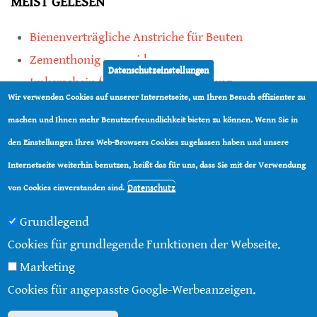
MEIST GELESEN
Bienenverträgliche Anstriche für Beuten
Zementhonig vermeiden
Datenschutzeinstellungen
Imkerschein für Honigbienen-Haltung
Wir verwenden Cookies auf unserer Internetseite, um Ihren Besuch effizienter zu
Kauf von Mittelwänden ist Vertrauenssache
machen und Ihnen mehr Benutzerfreundlichkeit bieten zu können. Wenn Sie in
den Einstellungen Ihres Web-Browsers Cookies zugelassen haben und unsere
teilen
Internetseite weiterhin benutzen, heißt das für uns, dass Sie mit der Verwendung
teilen
Datenschutz
von Cookies einverstanden sind.
Grundlegend
Cookies für grundlegende Funktionen der Webseite.
Marketing
© 2016 - 2026 |
Über diese Seite
|
Impressum
|
Cookies für angepasste Google-Werbeanzeigen.
Datenschutz
|
Kontakt
|
RSS