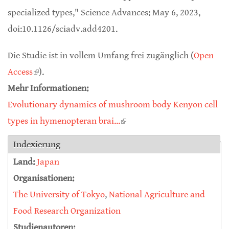
specialized types," Science Advances: May 6, 2023,
doi:10.1126/sciadv.add4201.
Die Studie ist in vollem Umfang frei zugänglich (
Open
Access
(link is external)
).
Mehr Informationen:
Evolutionary dynamics of mushroom body Kenyon cell
types in hymenopteran brai...
(link is external)
Indexierung
Land:
Japan
Organisationen:
The University of Tokyo
,
National Agriculture and
Food Research Organization
Studienautoren: