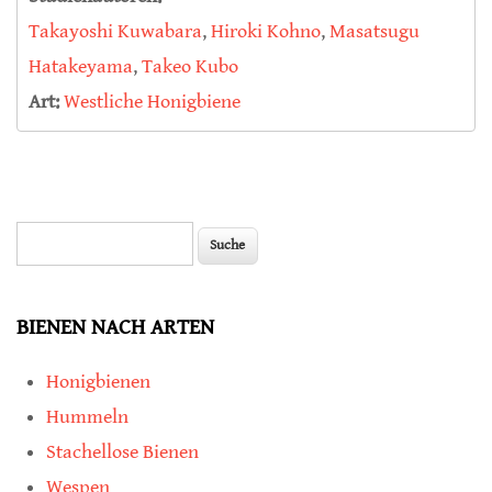
Takayoshi Kuwabara
,
Hiroki Kohno
,
Masatsugu
Hatakeyama
,
Takeo Kubo
Art:
Westliche Honigbiene
Suche
Suchformular
BIENEN NACH ARTEN
Honigbienen
Hummeln
Stachellose Bienen
Wespen