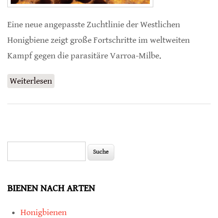
Eine neue angepasste Zuchtlinie der Westlichen
Honigbiene zeigt große Fortschritte im weltweiten
Kampf gegen die parasitäre Varroa-Milbe.
Weiterlesen
über Selektive Züchtung schützt Honigbienen
vor Varroa
Suche
Suchformular
BIENEN NACH ARTEN
Honigbienen