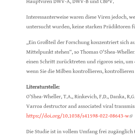
Hauptviren DWV-A, DWV-B und CBPV.
Interessanterweise waren diese Viren jedoch, w
untersucht wurden, keine starken Prädiktoren fü
„Ein Großteil der Forschung konzentriert sich au
Mittelpunkt stehen“, so Thomas O'Shea-Wheller.
einen Schritt zurücktreten und rigoros sein, um 
wenn Sie die Milben kontrollieren, kontrollieren
Literaturstelle:
O’Shea-Wheller, T.A., Rinkevich, F.D., Danka, R.G.
Varroa destructor and associated viral transmiss
https://doi.org/10.1038/s41598-022-08643-w
(l
Die Studie ist in vollem Umfang frei zugänglich 