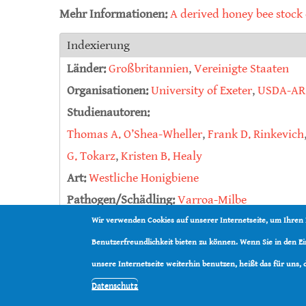
Mehr Informationen:
A derived honey bee stock 
Indexierung
Länder:
Großbritannien
,
Vereinigte Staaten
Organisationen:
University of Exeter
,
USDA-AR
Studienautoren:
Thomas A. O’Shea-Wheller
,
Frank D. Rinkevich
G. Tokarz
,
Kristen B. Healy
Art:
Westliche Honigbiene
Pathogen/Schädling:
Varroa-Milbe
Flügeldeformationsviru
Wir verwenden Cookies auf unserer Internetseite, um Ihren
Varroa destructor virus 
Benutzerfreundlichkeit bieten zu können. Wenn Sie in den 
Chronisches Bienenparal
unsere Internetseite weiterhin benutzen, heißt das für uns,
Datenschutz