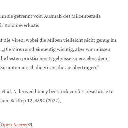
enn sie getrennt vom Ausmaß des Milbenbefalls
r Kolonieverluste.
f die Viren, wobei die Milben vielleicht nicht genug im
 „Die Viren sind eindeutig wichtig, aber wir müssen
die besten praktischen Ergebnisse zu erzielen, denn
 Sie automatisch die Viren, die sie übertragen."
 et al. A derived honey bee stock confers resistance to
ion. Sci Rep 12, 4852 (2022).
ink is external)
(
Open Access
(link is external)
).