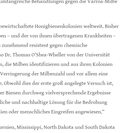
t umfangreiche Behandlungen gegen die Varroa-Milbe
 bewirtschaftete Honigbienenkolonien weltweit. Bisher
n – und der von ihnen übertragenen Krankheiten –
en zunehmend resistent gegen chemische
 so Dr. Thomas O’Shea-Wheller von der Universität
n, die Milben identifizieren und aus ihren Kolonien
e Verringerung der Milbenzahl und vor allem eine
. Obwohl dies der erste groß angelegte Versuch ist,
ser Bienen durchweg vielversprechende Ergebnisse
ürliche und nachhaltige Lösung für die Bedrohung
ien oder menschliches Eingreifen angewiesen.“
ornien, Mississippi, North Dakota und South Dakota