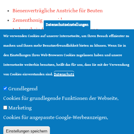
Bienenverträgliche Anstriche für Beuten
Zementhonig vermeiden
Datenschutzeinstellungen
Imkerschein für Honigbienen-Haltung
Wir verwenden Cookies auf unserer Internetseite, um Ihren Besuch effizienter zu
Kauf von Mittelwänden ist Vertrauenssache
machen und Ihnen mehr Benutzerfreundlichkeit bieten zu können. Wenn Sie in
den Einstellungen Ihres Web-Browsers Cookies zugelassen haben und unsere
teilen
Internetseite weiterhin benutzen, heißt das für uns, dass Sie mit der Verwendung
teilen
Datenschutz
von Cookies einverstanden sind.
Grundlegend
Cookies für grundlegende Funktionen der Webseite.
Marketing
© 2016 - 2026 |
Über diese Seite
|
Impressum
|
Cookies für angepasste Google-Werbeanzeigen.
Datenschutz
|
Kontakt
|
RSS
Einstellungen speichern