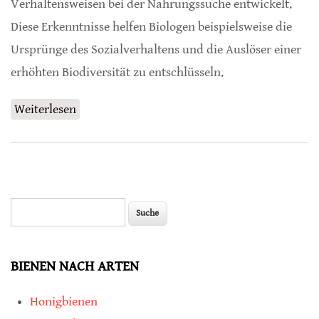
Verhaltensweisen bei der Nahrungssuche entwickelt.
Diese Erkenntnisse helfen Biologen beispielsweise die
Ursprünge des Sozialverhaltens und die Auslöser einer
erhöhten Biodiversität zu entschlüsseln.
Weiterlesen
über Ungewöhnliches Verhalten endemischer
Bienenarten
Suche
Suchformular
BIENEN NACH ARTEN
Honigbienen