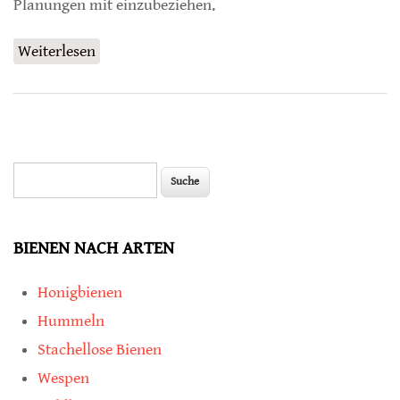
Planungen mit einzubeziehen.
Weiterlesen
über Funktionen von Bestäubern in
renaturierten Gebieten
Suche
Suchformular
BIENEN NACH ARTEN
Honigbienen
Hummeln
Stachellose Bienen
Wespen