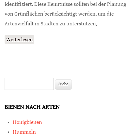
identifiziert. Diese Kenntnisse sollten bei der Planung
von Grünflächen berücksichtigt werden, um die
Artenvielfalt in Städten zu unterstützen.
Weiterlesen
über Damit Tiere in Städten überleben
können
Suche
Suchformular
BIENEN NACH ARTEN
Honigbienen
Hummeln