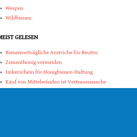
Wespen
Wildbienen
MEIST GELESEN
Bienenverträgliche Anstriche für Beuten
Zementhonig vermeiden
Imkerschein für Honigbienen-Haltung
Kauf von Mittelwänden ist Vertrauenssache
teilen
teilen