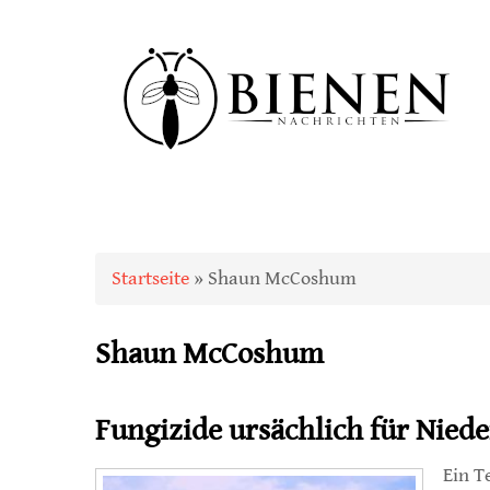
Sie sind hier
Startseite
» Shaun McCoshum
Shaun McCoshum
Fungizide ursächlich für Nie
Ein T