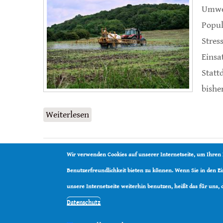
Umwe
Popul
Stres
Einsa
Statt
bishe
Weiterlesen
über Fungizide ursächlich für Ni
Wir verwenden Cookies auf unserer Internetseite, um Ihren
Benutzerfreundlichkeit bieten zu können. Wenn Sie in den 
unsere Internetseite weiterhin benutzen, heißt das für uns,
Datenschutz