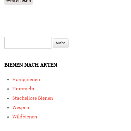
Weiterlesen
über Bakterien in Blüten fördern Keimung
von Pollen
Suche
Suchformular
BIENEN NACH ARTEN
Honigbienen
Hummeln
Stachellose Bienen
Wespen
Wildbienen