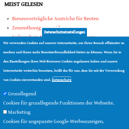
MEIST GELESEN
Bienenverträgliche Anstriche für Beuten
Zementhonig vermeiden
Datenschutzeinstellungen
Imkerschein für Honigbienen-Haltung
Wir verwenden Cookies auf unserer Internetseite, um Ihren Besuch effizienter zu
Kauf von Mittelwänden ist Vertrauenssache
machen und Ihnen mehr Benutzerfreundlichkeit bieten zu können. Wenn Sie in
den Einstellungen Ihres Web-Browsers Cookies zugelassen haben und unsere
teilen
Internetseite weiterhin benutzen, heißt das für uns, dass Sie mit der Verwendung
teilen
Datenschutz
von Cookies einverstanden sind.
Grundlegend
Cookies für grundlegende Funktionen der Webseite.
Marketing
© 2016 - 2026 |
Über diese Seite
|
Impressum
|
Cookies für angepasste Google-Werbeanzeigen.
Datenschutz
|
Kontakt
|
RSS