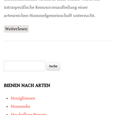
intraspezifische Ressourcenaufteilung einer
artenreichen Hummelgemeinschaft untersucht.
Weiterlesen
über Gründe für Koexistenz von Hummel-
Arten in gleichen Lebensräumen
Suche
Suchformular
BIENEN NACH ARTEN
Honigbienen
Hummeln
Stachellose Bienen