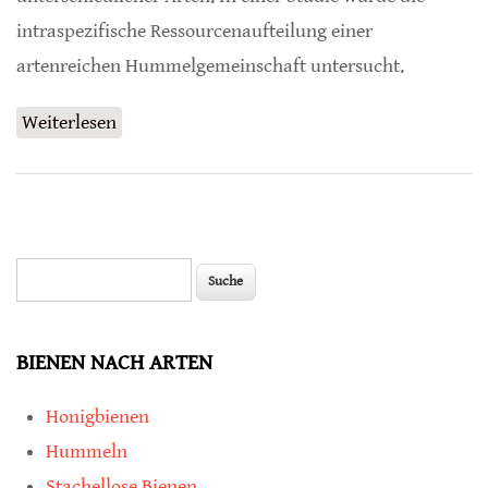
intraspezifische Ressourcenaufteilung einer
artenreichen Hummelgemeinschaft untersucht.
Weiterlesen
über Gründe für Koexistenz von Hummel-
Arten in gleichen Lebensräumen
Suche
Suchformular
BIENEN NACH ARTEN
Honigbienen
Hummeln
Stachellose Bienen