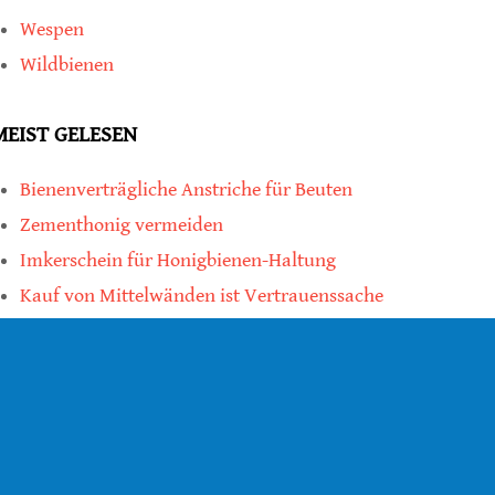
Wespen
Wildbienen
MEIST GELESEN
Bienenverträgliche Anstriche für Beuten
Zementhonig vermeiden
Imkerschein für Honigbienen-Haltung
Kauf von Mittelwänden ist Vertrauenssache
teilen
teilen