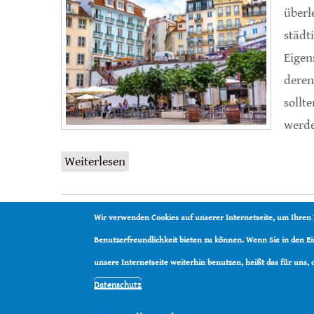
überl
städt
Eigen
deren
sollt
werde
Weiterlesen
über Damit Tiere in Städten überle
Wir verwenden Cookies auf unserer Internetseite, um Ihren
Benutzerfreundlichkeit bieten zu können. Wenn Sie in den 
unsere Internetseite weiterhin benutzen, heißt das für uns,
Datenschutz