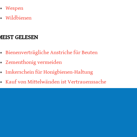
Wespen
Wildbienen
MEIST GELESEN
Bienenverträgliche Anstriche für Beuten
Zementhonig vermeiden
Imkerschein für Honigbienen-Haltung
Kauf von Mittelwänden ist Vertrauenssache
teilen
teilen