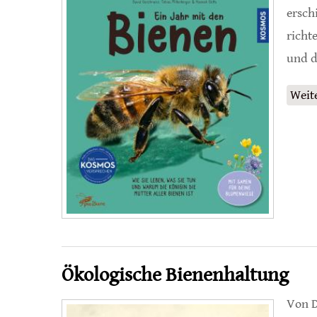
ersch
richt
und d
Weit
Ökologische Bienenhaltung
Von D