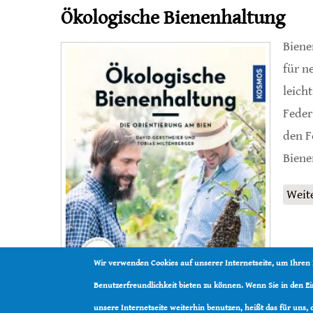
Ökologische Bienenhaltung
Biene
für n
leich
Feder
den F
Biene
Weit
Wir verwenden Cookies auf unserer Internetseite, um Ihren
Benutzerfreundlichkeit bieten zu können. Wenn Sie in den 
unsere Internetseite weiterhin benutzen, heißt das für uns,