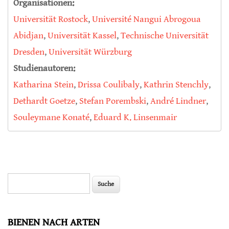
Organisationen:
Universität Rostock
,
Université Nangui Abrogoua
Abidjan
,
Universität Kassel
,
Technische Universität
Dresden
,
Universität Würzburg
Studienautoren:
Katharina Stein
,
Drissa Coulibaly
,
Kathrin Stenchly
,
Dethardt Goetze
,
Stefan Porembski
,
André Lindner
,
Souleymane Konaté
,
Eduard K. Linsenmair
Suche
Suchformular
BIENEN NACH ARTEN