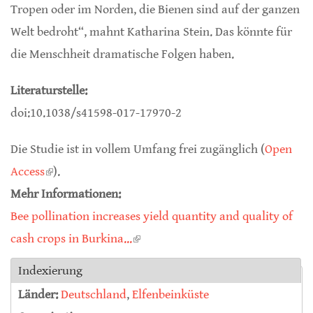
Tropen oder im Norden, die Bienen sind auf der ganzen
Welt bedroht“, mahnt Katharina Stein. Das könnte für
die Menschheit dramatische Folgen haben.
Literaturstelle:
doi:10.1038/s41598-017-17970-2
Die Studie ist in vollem Umfang frei zugänglich (
Open
Access
(link is external)
).
Mehr Informationen:
Bee pollination increases yield quantity and quality of
cash crops in Burkina...
(link is external)
Indexierung
Länder:
Deutschland
,
Elfenbeinküste