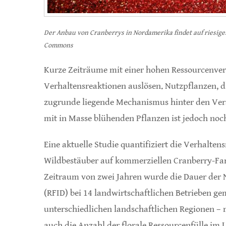
Der Anbau von Cranberrys in Nordamerika findet auf riesige
Commons
Kurze Zeiträume mit einer hohen Ressourcenver
Verhaltensreaktionen auslösen. Nutzpflanzen, die
zugrunde liegende Mechanismus hinter den Ver
mit in Masse blühenden Pflanzen ist jedoch noch
Eine aktuelle Studie quantifiziert die Verhalt
Wildbestäuber auf kommerziellen Cranberry-Fa
Zeitraum von zwei Jahren wurde die Dauer der 
(RFID) bei 14 landwirtschaftlichen Betrieben ge
unterschiedlichen landschaftlichen Regionen –
auch die Anzahl der florale Ressourcenfülle im