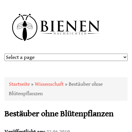
Sie sind hier
Startseite
»
Wissenschaft
» Bestäuber ohne
Blütenpflanzen
Bestäuber ohne Blütenpflanzen
Veröffentlicht am:
27.05.2019