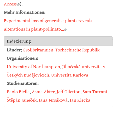
Access
(link is external)
).
Mehr Informationen:
Experimental loss of generalist plants reveals
alterations in plant-pollinato...
(link is external)
Indexierung
Länder:
Großbritannien
,
Tschechische Republik
Organisationen:
University of Northampton
,
Jihočeská univerzita v
Českých Budějovicích
,
Univerzita Karlova
Studienautoren:
Paolo Biella
,
Asma Akter
,
Jeff Ollerton
,
Sam Tarrant
,
Štěpán Janeček
,
Jana Jersáková
,
Jan Klecka