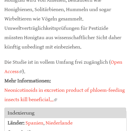
Honigtau wird von Ameisen, Bestäubern wie
Honigbienen, Solitärbienen, Hummeln und sogar
Wirbeltieren wie Vögeln gesammelt.
Umweltverträglichkeitsprüfungen für Pestizide
müssten Honigtau aus wissenschaftlicher Sicht daher
künftig unbedingt mit einbeziehen.
Die Studie ist in vollem Umfang frei zugänglich (
Open
Access
(link is external)
).
Mehr Informationen:
Neonicotinoids in excretion product of phloem-feeding
insects kill beneficial...
(link is external)
Indexierung
Länder:
Spanien
,
Niederlande