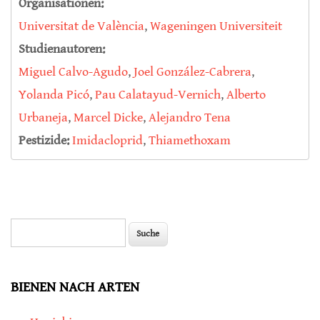
Organisationen:
Universitat de València
,
Wageningen Universiteit
Studienautoren:
Miguel Calvo-Agudo
,
Joel González-Cabrera
,
Yolanda Picó
,
Pau Calatayud-Vernich
,
Alberto
Urbaneja
,
Marcel Dicke
,
Alejandro Tena
Pestizide:
Imidacloprid
,
Thiamethoxam
Suche
Suchformular
BIENEN NACH ARTEN