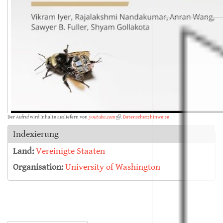
Der Aufruf wird Inhalte ausliefern von
youtube.com
(link is external)
.
Datenschutzhinweise
Indexierung
Land:
Vereinigte Staaten
Organisation:
University of Washington