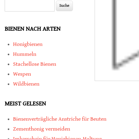
Suche
Suchformular
BIENEN NACH ARTEN
Honigbienen
Hummeln
Stachellose Bienen
Wespen
Wildbienen
MEIST GELESEN
Bienenverträgliche Anstriche für Beuten
Zementhonig vermeiden
Imkerschein für Honigbienen-Haltung