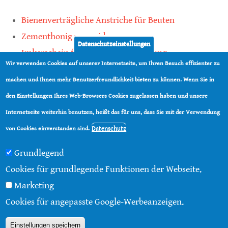
Bienenverträgliche Anstriche für Beuten
Zementhonig vermeiden
Datenschutzeinstellungen
Imkerschein für Honigbienen-Haltung
Wir verwenden Cookies auf unserer Internetseite, um Ihren Besuch effizienter zu
Kauf von Mittelwänden ist Vertrauenssache
machen und Ihnen mehr Benutzerfreundlichkeit bieten zu können. Wenn Sie in
den Einstellungen Ihres Web-Browsers Cookies zugelassen haben und unsere
teilen
Internetseite weiterhin benutzen, heißt das für uns, dass Sie mit der Verwendung
teilen
Datenschutz
von Cookies einverstanden sind.
Grundlegend
Cookies für grundlegende Funktionen der Webseite.
Marketing
© 2016 - 2026 |
Über diese Seite
|
Impressum
|
Cookies für angepasste Google-Werbeanzeigen.
Datenschutz
|
Kontakt
|
RSS
Einstellungen speichern