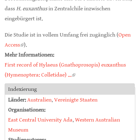
dass
H. euxanthus
in Zentralchile inzwischen
eingebürgert ist.
Die Studie ist in vollem Umfang frei zugänglich (
Open
Access
(link is external)
).
Mehr Informationen:
First record of Hylaeus (Gnathoprosopis) euxanthus
(Hymenoptera: Colletidae) ...
(link is external)
Indexierung
Länder:
Australien
,
Vereinigte Staaten
Organisationen:
East Central University Ada
,
Western Australian
Museum
Studienautoren: