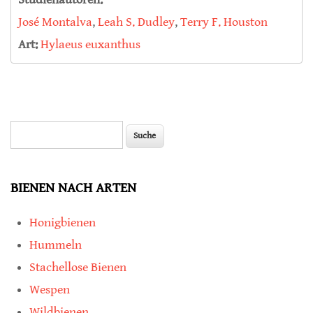
José Montalva
,
Leah S. Dudley
,
Terry F. Houston
Art:
Hylaeus euxanthus
Suche
Suchformular
BIENEN NACH ARTEN
Honigbienen
Hummeln
Stachellose Bienen
Wespen
Wildbienen