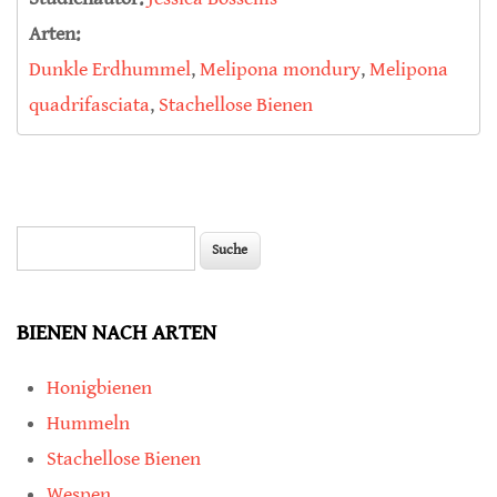
Arten:
Dunkle Erdhummel
,
Melipona mondury
,
Melipona
quadrifasciata
,
Stachellose Bienen
Suche
Suchformular
BIENEN NACH ARTEN
Honigbienen
Hummeln
Stachellose Bienen
Wespen