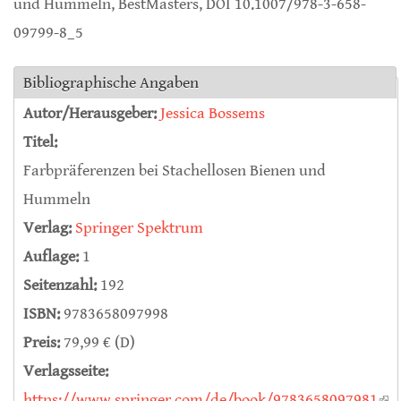
und Hummeln, BestMasters, DOI 10.1007/978-3-658-
09799-8_5
Bibliographische Angaben
Autor/Herausgeber:
Jessica Bossems
Titel:
Farbpräferenzen bei Stachellosen Bienen und
Hummeln
Verlag:
Springer Spektrum
Auflage:
1
Seitenzahl:
192
ISBN:
9783658097998
Preis:
79,99 € (D)
Verlagsseite:
https://www.springer.com/de/book/9783658097981
(lin