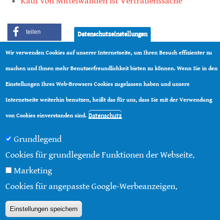
Kauf von Mittelwänden ist Vertrauenssache
teilen
Datenschutzeinstellungen
Wir verwenden Cookies auf unserer Internetseite, um Ihren Besuch effizienter zu
teilen
machen und Ihnen mehr Benutzerfreundlichkeit bieten zu können. Wenn Sie in den
Einstellungen Ihres Web-Browsers Cookies zugelassen haben und unsere
Internetseite weiterhin benutzen, heißt das für uns, dass Sie mit der Verwendung
Datenschutz
von Cookies einverstanden sind.
© 2016 - 2026 |
Über diese Seite
|
Impressum
|
Datenschutz
|
Kontakt
|
RSS
Grundlegend
Cookies für grundlegende Funktionen der Webseite.
Marketing
Cookies für angepasste Google-Werbeanzeigen.
Einstellungen speichern