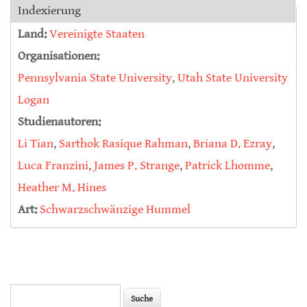
Indexierung
Land:
Vereinigte Staaten
Organisationen:
Pennsylvania State University
,
Utah State University
Logan
Studienautoren:
Li Tian
,
Sarthok Rasique Rahman
,
Briana D. Ezray
,
Luca Franzini
,
James P. Strange
,
Patrick Lhomme
,
Heather M. Hines
Art:
Schwarzschwänzige Hummel
Suche
Suchformular