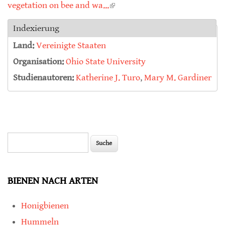
vegetation on bee and wa...
(link is external)
Indexierung
Land:
Vereinigte Staaten
Organisation:
Ohio State University
Studienautoren:
Katherine J. Turo
,
Mary M. Gardiner
Suche
Suchformular
BIENEN NACH ARTEN
Honigbienen
Hummeln