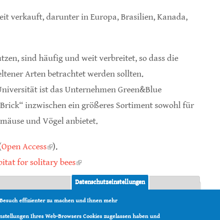
t verkauft, darunter in Europa, Brasilien, Kanada,
tzen, sind häufig und weit verbreitet, so dass die
ltener Arten betrachtet werden sollten.
Universität ist das Unternehmen Green&Blue
Brick“ inzwischen ein größeres Sortiment sowohl für
rmäuse und Vögel anbietet.
(
Open Access
(link is external)
).
itat for solitary bees
(link is external)
Datenschutzeinstellungen
 Besuch effizienter zu machen und Ihnen mehr
ty of Exeter
Einstellungen Ihres Web-Browsers Cookies zugelassen haben und