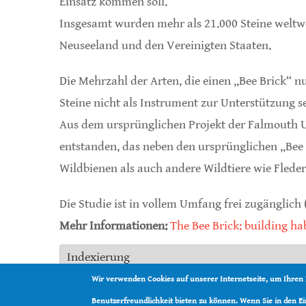
Einsatz kommen soll.
Insgesamt wurden mehr als 21.000 Steine weltwei
Neuseeland und den Vereinigten Staaten.
Die Mehrzahl der Arten, die einen „Bee Brick“ nu
Steine nicht als Instrument zur Unterstützung se
Aus dem ursprünglichen Projekt der Falmouth 
entstanden, das neben den ursprünglichen „Bee 
Wildbienen als auch andere Wildtiere wie Flede
Die Studie ist in vollem Umfang frei zugänglich 
Mehr Informationen:
The Bee Brick: building hab
Indexierung
Land:
Großbritannien
Wir verwenden Cookies auf unserer Internetseite, um Ihren
Organisationen:
Falmouth University
,
Universi
Benutzerfreundlichkeit bieten zu können. Wenn Sie in den 