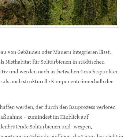
m Bau von Gebäuden oder Mauern integrieren lässt.
ls Nisthabitat für Solitärbienen in städtischen
orativ und werden nach ästhetischen Gesichtspunkten
fe als auch strukturelle Komponente innerhalb der
chaffen werden, der durch den Bauprozess verloren
smaßnahme – zumindest im Hinblick auf
öhlenbrütende Solitärbienen und -wespen.
enensteine in Gebäude einfügen, die Tiere aber nicht in