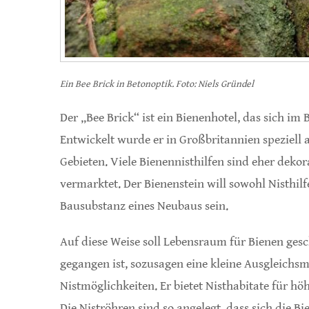
Ein Bee Brick in Betonoptik. Foto: Niels Gründel
Der „Bee Brick“ ist ein Bienenhotel, das sich i
Entwickelt wurde er in Großbritannien speziell a
Gebieten. Viele Bienennisthilfen sind eher dek
vermarktet. Der Bienenstein will sowohl Nisthil
Bausubstanz eines Neubaus sein.
Auf diese Weise soll Lebensraum für Bienen ges
gegangen ist, sozusagen eine kleine Ausgleich
Nistmöglichkeiten. Er bietet Nisthabitate für h
Die Niströhren sind so angelegt, dass sich die Bi