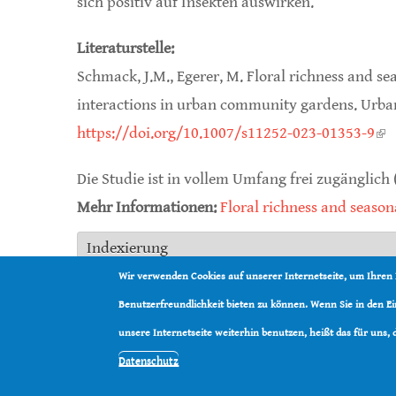
sich positiv auf Insekten auswirken.“
Literaturstelle:
Schmack, J.M., Egerer, M. Floral richness and se
interactions in urban community gardens. Urban
https://doi.org/10.1007/s11252-023-01353-9
(li
Die Studie ist in vollem Umfang frei zugänglich 
Mehr Informationen:
Floral richness and seasona
Indexierung
Land:
Deutschland
Wir verwenden Cookies auf unserer Internetseite, um Ihren
Organisation:
Technische Universität Münche
Benutzerfreundlichkeit bieten zu können. Wenn Sie in den 
Studienautoren:
Julia Marion Schmack
,
Monika
unsere Internetseite weiterhin benutzen, heißt das für uns,
Datenschutz