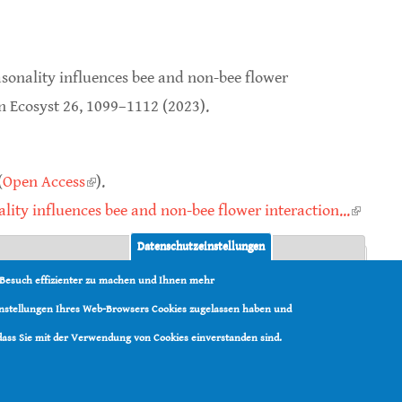
asonality influences bee and non-bee flower
 Ecosyst 26, 1099–1112 (2023).
nk is external)
(
Open Access
(link is external)
).
lity influences bee and non-bee flower interaction...
(link is
externa
Datenschutzeinstellungen
 Besuch effizienter zu machen und Ihnen mehr
n
Einstellungen Ihres Web-Browsers Cookies zugelassen haben und
 Egerer
 dass Sie mit der Verwendung von Cookies einverstanden sind.