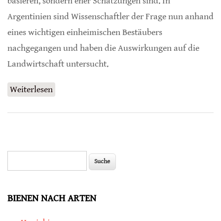
basieren, sondern eher Schätzungen sind. In
Argentinien sind Wissenschaftler der Frage nun anhand
eines wichtigen einheimischen Bestäubers
nachgegangen und haben die Auswirkungen auf die
Landwirtschaft untersucht.
Weiterlesen
über Hummel-Populationen erhöhen Apfel-
Erträge deutlich
Suche
Suchformular
BIENEN NACH ARTEN