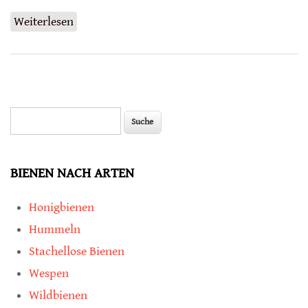
Weiterlesen
über Sprechende Bienen und Fische
Suche
Suchformular
BIENEN NACH ARTEN
Honigbienen
Hummeln
Stachellose Bienen
Wespen
Wildbienen