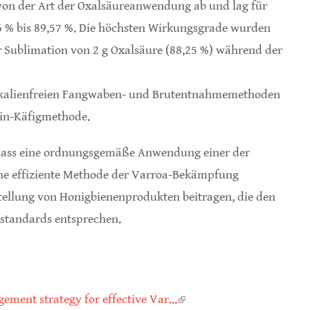
 von der Art der Oxalsäureanwendung ab und lag für
6 % bis 89,57 %. Die höchsten Wirkungsgrade wurden
r Sublimation von 2 g Oxalsäure (88,25 %) während der
mikalienfreien Fangwaben- und Brutentnahmemethoden
gin-Käfigmethode.
 dass eine ordnungsgemäße Anwendung einer der
ne effiziente Methode der Varroa-Bekämpfung
tellung von Honigbienenprodukten beitragen, die den
sstandards entsprechen.
ment strategy for effective Var...
(link is external)