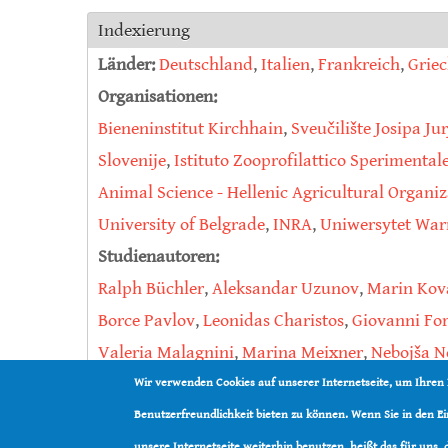
Indexierung
Länder:
Deutschland
,
Italien
,
Frankreich
,
Grie
Organisationen:
Bieneninstitut Kirchhain
,
Sveučilište Josipa Ju
Slovenije
,
Istituto Zooprofilattico Sperimental
Animal Science - Hellenic Agricultural Organ
University of Belgrade
,
INRA
,
Uniwersytet Wa
Studienautoren:
Ralph Büchler
,
Aleksandar Uzunov
,
Marin Kov
Borce Pavlov
,
Leonidas Charistos
,
Giovanni Fo
Valeria Malagnini
,
Marina Meixner
,
Nebojša N
Rogelj Jenko
,
Maja Ivana Smodiš Škerl
,
Julien 
Wir verwenden Cookies auf unserer Internetseite, um Ihren
Art:
Westliche Honigbiene
Benutzerfreundlichkeit bieten zu können. Wenn Sie in den 
unsere Internetseite weiterhin benutzen, heißt das für uns,