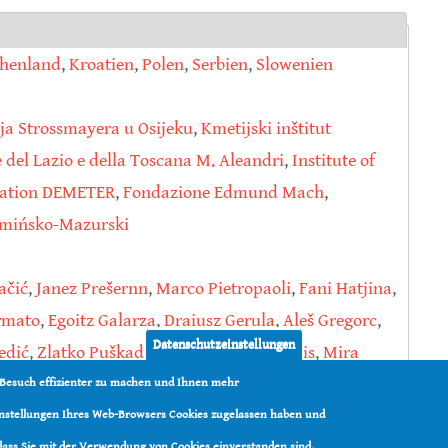
chenland
,
Kroatien
,
Polen
,
Serbien
,
Slowenien
rja Strossmayera u Osijeku
,
Kmetijski inštitut
e del Lazio e della Toscana M. Aleandri
,
Institute of
ization DEMETER
,
Fondazione Edmund Mach
,
rmińsko-Mazurski
ačić
,
Janez Prešernn
,
Marco Pietropaoli
,
Fani Hatjina
,
rmato
,
Egoitz Galarza
,
Draiusz Gerula
,
Aleš Gregorc
,
Datenschutzeinstellungen
edić
,
Zlatko Puškadija
,
Jorge Rivera-Gomis
,
Mira
Vallon
,
Denis Vojt
,
Jerzy Wilde
,
Antonio Nanetti
 Besuch effizienter zu machen und Ihnen mehr
Einstellungen Ihres Web-Browsers Cookies zugelassen haben und
 dass Sie mit der Verwendung von Cookies einverstanden sind.