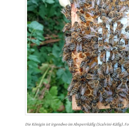
Die Königin ist irgendwo im Absperrkäfig (Scalvini-Käfig). Fo