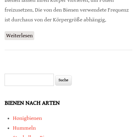
Bienen lassen ihren Körper vibrieren, um Pollen
freizusetzen. Die von den Bienen verwendete Frequenz
ist durchaus von der Körpergröße abhängig.
Weiterlesen
über Körpergröße und Bestäubung bei Bienen
Suche
Suchformular
BIENEN NACH ARTEN
Honigbienen
Hummeln