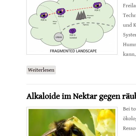
Freil
Techn
und K
Syste
Humme
kann.
Weiterlesen
über RFID-Prototyp für die Verfo
Alkaloide im Nektar gegen rä
Bei t
ökolo
Resso