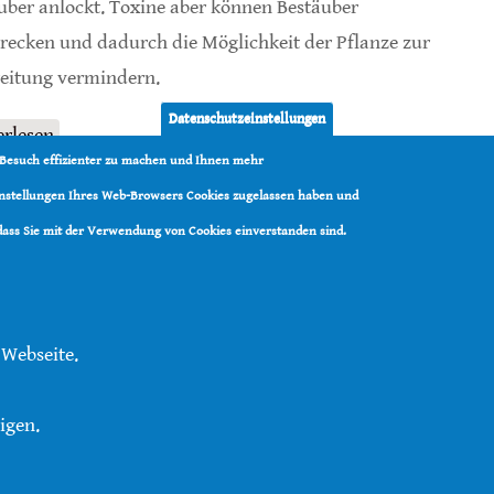
uber anlockt. Toxine aber können Bestäuber
recken und dadurch die Möglichkeit der Pflanze zur
eitung vermindern.
Datenschutzeinstellungen
erlesen
über Alkaloide im Nektar gegen räuberische
 Besuch effizienter zu machen und Ihnen mehr
Hummeln
Einstellungen Ihres Web-Browsers Cookies zugelassen haben und
 dass Sie mit der Verwendung von Cookies einverstanden sind.
 Webseite.
tenschutz
|
Kontakt
|
RSS
igen.