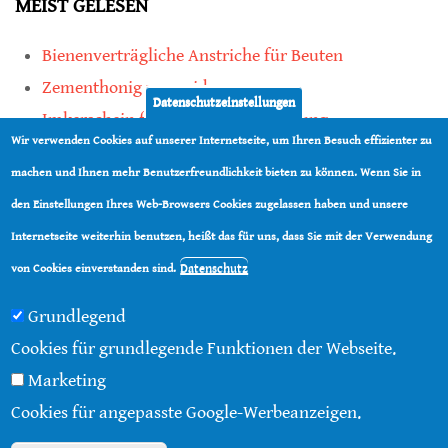
MEIST GELESEN
Bienenverträgliche Anstriche für Beuten
Zementhonig vermeiden
Datenschutzeinstellungen
Imkerschein für Honigbienen-Haltung
Wir verwenden Cookies auf unserer Internetseite, um Ihren Besuch effizienter zu
Kauf von Mittelwänden ist Vertrauenssache
machen und Ihnen mehr Benutzerfreundlichkeit bieten zu können. Wenn Sie in
den Einstellungen Ihres Web-Browsers Cookies zugelassen haben und unsere
teilen
Internetseite weiterhin benutzen, heißt das für uns, dass Sie mit der Verwendung
teilen
Datenschutz
von Cookies einverstanden sind.
Grundlegend
Cookies für grundlegende Funktionen der Webseite.
Marketing
© 2016 - 2026 |
Über diese Seite
|
Impressum
|
Cookies für angepasste Google-Werbeanzeigen.
Datenschutz
|
Kontakt
|
RSS