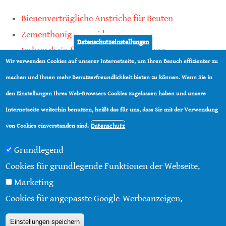
Bienenverträgliche Anstriche für Beuten
Zementhonig vermeiden
Datenschutzeinstellungen
Imkerschein für Honigbienen-Haltung
Wir verwenden Cookies auf unserer Internetseite, um Ihren Besuch effizienter zu
Kauf von Mittelwänden ist Vertrauenssache
machen und Ihnen mehr Benutzerfreundlichkeit bieten zu können. Wenn Sie in
den Einstellungen Ihres Web-Browsers Cookies zugelassen haben und unsere
teilen
Internetseite weiterhin benutzen, heißt das für uns, dass Sie mit der Verwendung
teilen
Datenschutz
von Cookies einverstanden sind.
Grundlegend
Cookies für grundlegende Funktionen der Webseite.
Marketing
© 2016 - 2026 |
Über diese Seite
|
Impressum
|
Cookies für angepasste Google-Werbeanzeigen.
Datenschutz
|
Kontakt
|
RSS
Einstellungen speichern