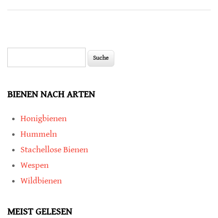
Verhaltensänderungen bei Honigbienen
Suche
Suchformular
BIENEN NACH ARTEN
Honigbienen
Hummeln
Stachellose Bienen
Wespen
Wildbienen
MEIST GELESEN