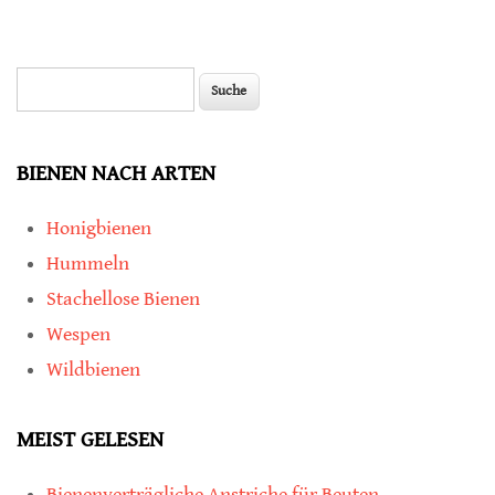
Suche
Suchformular
BIENEN NACH ARTEN
Honigbienen
Hummeln
Stachellose Bienen
Wespen
Wildbienen
MEIST GELESEN
Bienenverträgliche Anstriche für Beuten